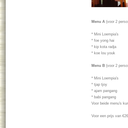
Menu A
(voor 2 perso
* Mini Loempia's
* foe yong hai
* kip kota radja
* koe lou youk
Menu B
(voor 2 perso
* Mini Loempia's
* tjap tjoy
* ajam pangang
* babi pangang
Voor beide menu's kun
Voor een prijs van
€26